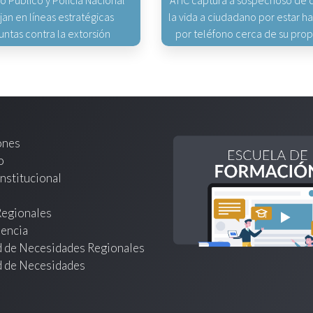
io Público y Policía Nacional
ATIC captura a sospechoso de q
jan en líneas estratégicas
la vida a ciudadano por estar 
untas contra la extorsión
por teléfono cerca de su pro
ones
o
nstitucional
Regionales
encia
d de Necesidades Regionales
d de Necesidades