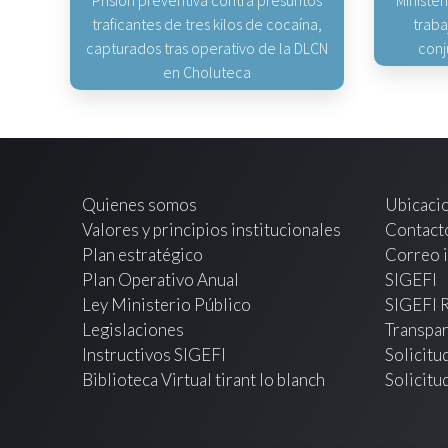
Prisión preventiva contra presuntos
Minister
traficantes de tres kilos de cocaína,
traba
capturados tras operativo de la DLCN
conj
en Choluteca
Quienes somos
Ubicaci
Valores y principios institucionales
Contact
Plan estratégico
Correo i
Plan Operativo Anual
SIGEFI
Ley Ministerio Público
SIGEFI 
Legislaciones
Transpar
Instructivos SIGEFI
Solicitu
Biblioteca Virtual tirant lo blanch
Solicitu