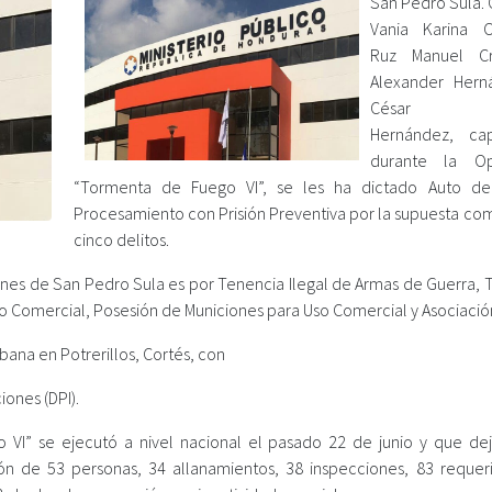
San Pedro Sula. 
Vania Karina O
Ruz Manuel Cr
Alexander Hern
César En
Hernández, cap
durante la Op
“Tormenta de Fuego VI”, se les ha dictado Auto de
Procesamiento con Prisión Preventiva por la supuesta com
cinco delitos.
munes de San Pedro Sula es por Tenencia Ilegal de Armas de Guerra, 
 Comercial, Posesión de Municiones para Uso Comercial y Asociación I
ana en Potrerillos, Cortés, con
iones (DPI).
VI” se ejecutó a nivel nacional el pasado 22 de junio y que d
ión de 53 personas, 34 allanamientos, 38 inspecciones, 83 requer