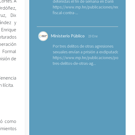
Cortés. A
detenidas el fin de semana en Danlí
https://www.mp.hn/publicaciones/requerimien
rdóñez,
fiscal-contra-...
uz, Dix
ández y
rique
Ministerio Público
turados
19 Ene
eración
Por tres delitos de otras agresiones
 Formal
sexuales envían a prisión a exdiputado
https://www.mp.hn/publicaciones/por-
isión de
tres-delitos-de-otras-ag...
Tenencia
lícita.
ejó como
imientos