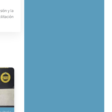
ión y la
ilitación