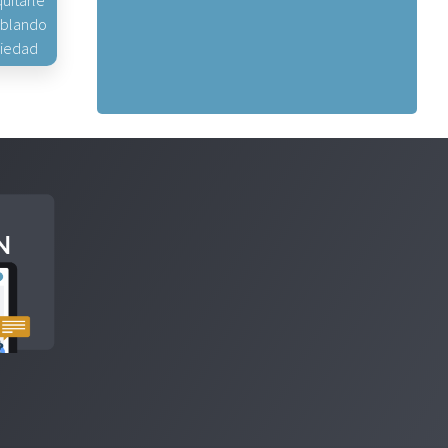
uitarle
hablando
piedad