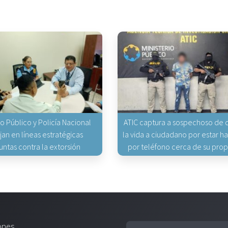
io Público y Policía Nacional
ATIC captura a sospechoso de q
jan en líneas estratégicas
la vida a ciudadano por estar 
untas contra la extorsión
por teléfono cerca de su pro
ones