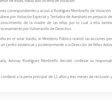
nor de edad, había sido víctima de violación.
aciones correspondientes y acusó a Rodríguez Membreño de Violación 
áleas por Violación Especial y Tentativa de Asesinato en perjuicio d
conocimiento de la madre de las niñas por lo cual a ella tambi
Procesamiento por Vulneración de Derechos.
ña en el solar baldío, el Ministerio Público realizó las acciones pe
a un centro asistencial y posteriormente a la Dirección de Niñez Ado
alía, Adonay Rodríguez Menbreño decidió confesar su responsab
o condenó a la pena principal de 11 años y tres meses de reclusión 