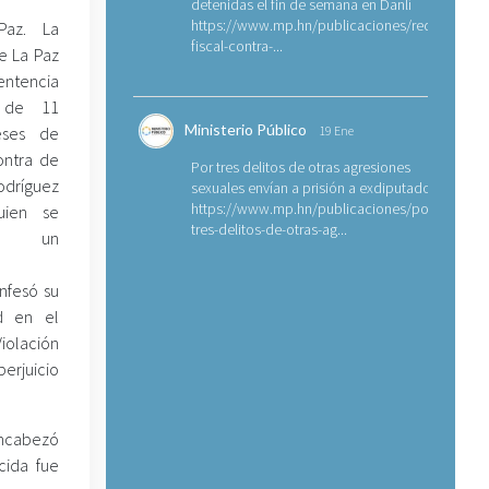
detenidas el fin de semana en Danlí
https://www.mp.hn/publicaciones/requerimien
Paz. La
fiscal-contra-...
de La Paz
ntencia
a de 11
Ministerio Público
ses de
19 Ene
ontra de
Por tres delitos de otras agresiones
ríguez
sexuales envían a prisión a exdiputado
https://www.mp.hn/publicaciones/por-
uien se
tres-delitos-de-otras-ag...
 a un
nfesó su
ad en el
olación
erjuicio
encabezó
cida fue