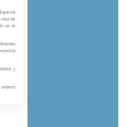
Especial
e otra de
én se le
rtinentes
lescencia
ilidad y
y ordenó