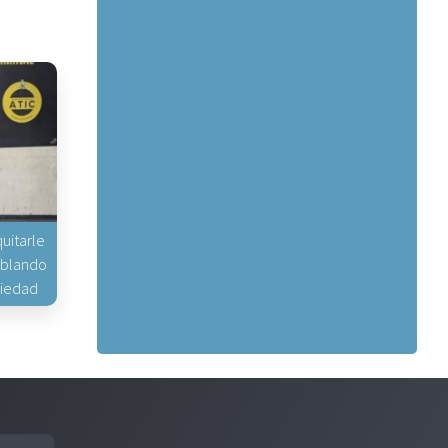
uitarle
hablando
piedad