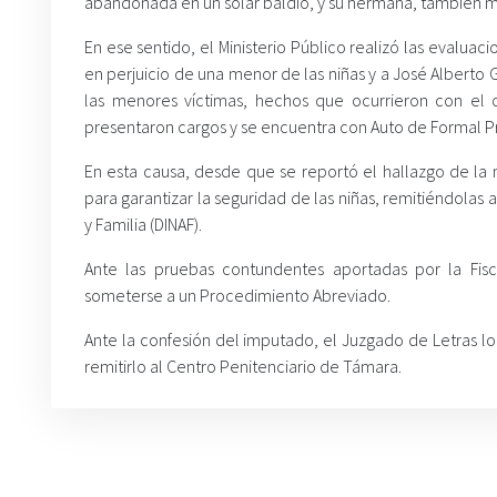
abandonada en un solar baldío, y su hermana, también me
En ese sentido, el Ministerio Público realizó las evalu
en perjuicio de una menor de las niñas y a José Alberto G
las menores víctimas, hechos que ocurrieron con el 
presentaron cargos y se encuentra con Auto de Formal 
En esta causa, desde que se reportó el hallazgo de la ni
para garantizar la seguridad de las niñas, remitiéndolas 
y Familia (DINAF).
Ante las pruebas contundentes aportadas por la Fisc
someterse a un Procedimiento Abreviado.
Ante la confesión del imputado, el Juzgado de Letras l
remitirlo al Centro Penitenciario de Támara.