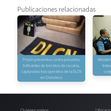
Publicaciones relacionadas
Prisión preventiva contra presuntos
Minister
traficantes de tres kilos de cocaína,
traba
capturados tras operativo de la DLCN
conj
en Choluteca
Quienes somos
Ubicaci