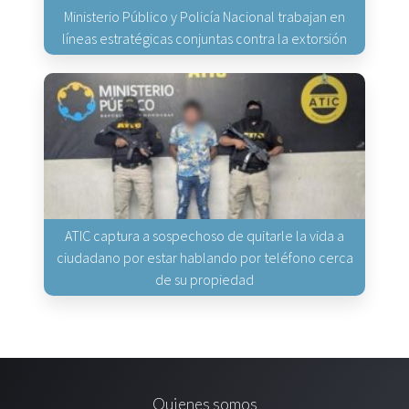
Ministerio Público y Policía Nacional trabajan en
líneas estratégicas conjuntas contra la extorsión
ATIC captura a sospechoso de quitarle la vida a
ciudadano por estar hablando por teléfono cerca
de su propiedad
Quienes somos