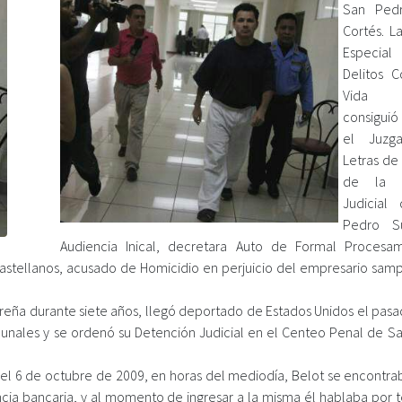
San Pedr
Cortés. La
Especi
Delitos C
Vida (
consiguió
el Juzg
Letras de
de la S
Judicial
Pedro S
Audiencia Inical, decretara Auto de Formal Procesa
Castellanos, acusado de Homicidio en perjuicio del empresario sam
dureña durante siete años, llegó deportado de Estados Unidos el pas
ribunales y se ordenó su Detención Judicial en el Centeo Penal de S
que el 6 de octubre de 2009, en horas del mediodía, Belot se encontr
cia bancaria, y al momento de ingresar a la misma él hablaba por t