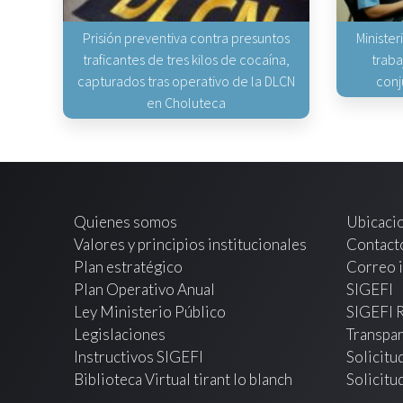
Prisión preventiva contra presuntos
Minister
traficantes de tres kilos de cocaína,
traba
capturados tras operativo de la DLCN
conj
en Choluteca
Quienes somos
Ubicaci
Valores y principios institucionales
Contact
Plan estratégico
Correo i
Plan Operativo Anual
SIGEFI
Ley Ministerio Público
SIGEFI 
Legislaciones
Transpar
Instructivos SIGEFI
Solicitu
Biblioteca Virtual tirant lo blanch
Solicitu