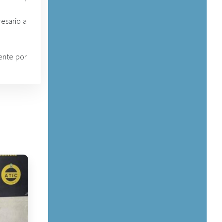
esario a
mente por