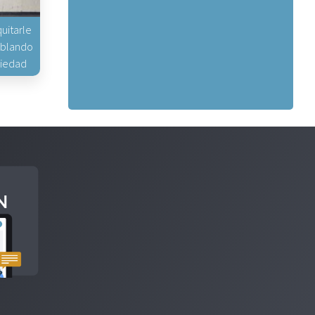
uitarle
hablando
piedad