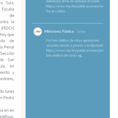
detenidas el fin de semana en Danlí
o Sula.
https://www.mp.hn/publicaciones/requerimien
 Fiscalía
fiscal-contra-...
al de
ontra la
FEDCV)
Ministerio Público
19 Ene
 hoy que
ado de
Por tres delitos de otras agresiones
sexuales envían a prisión a exdiputado
 lo Penal
https://www.mp.hn/publicaciones/por-
ección
tres-delitos-de-otras-ag...
 de San
ula, en
miento y
pedrano,
ado lunes
an Pedro
aba en en
eléfono,