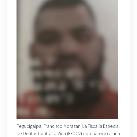
Tegucigalpa, Francisco Morazán. La Fiscalía Especial
de Delitos Contra la Vida (FEDCV) compareció a una