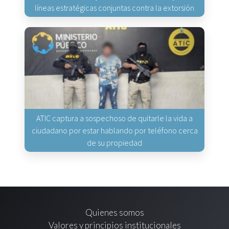
líneas estratégicas conjuntas contra la extorsión
ATIC captura a sospechoso de quitarle la vida a
ciudadano por estar hablando por teléfono cerca
de su propiedad
Quienes somos
Valores y principios institucionales