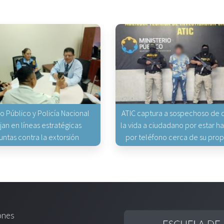
io Público y Policía Nacional
ATIC captura a sospechoso de q
jan en líneas estratégicas
la vida a ciudadano por estar 
untas contra la extorsión
por teléfono cerca de su pro
ones