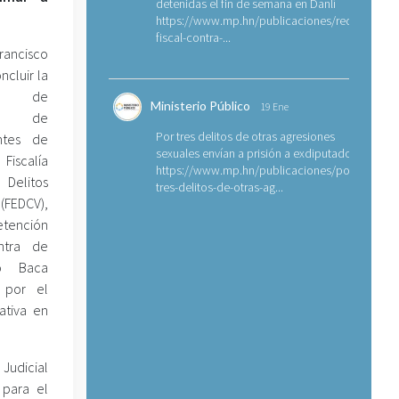
detenidas el fin de semana en Danlí
https://www.mp.hn/publicaciones/requerimien
fiscal-contra-...
rancisco
ncluir la
a de
Ministerio Público
19 Ene
ón de
Por tres delitos de otras agresiones
ntes de
sexuales envían a prisión a exdiputado
 Fiscalía
https://www.mp.hn/publicaciones/por-
Delitos
tres-delitos-de-otras-ag...
(FEDCV),
tención
ntra de
co Baca
 por el
ativa en
 Judicial
 para el