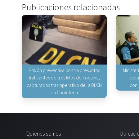
Publicaciones relacionadas
Prisión preventiva contra presuntos
Minister
traficantes de tres kilos de cocaína,
traba
capturados tras operativo de la DLCN
conj
en Choluteca
Quienes somos
Ubicaci