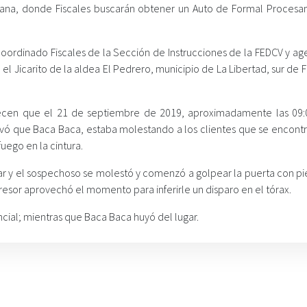
ñana, donde Fiscales buscarán obtener un Auto de Formal Procesa
coordinado Fiscales de la Sección de Instrucciones de la FEDCV y ag
o el Jicarito de la aldea El Pedrero, municipio de La Libertad, sur de 
ablecen que el 21 de septiembre de 2019, aproximadamente las 09:
vó que Baca Baca, estaba molestando a los clientes que se encont
uego en la cintura.
ar y el sospechoso se molestó y comenzó a golpear la puerta con pie
resor aprovechó el momento para inferirle un disparo en el tórax.
ncial; mientras que Baca Baca huyó del lugar.