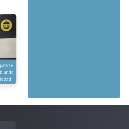
uitarle
hablando
piedad