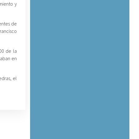
miento y
entes de
Francisco
00 de la
raban en
dras, el