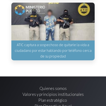
ATIC captura a sospechoso de quitarle la vida a
ciudadano por estar hablando por teléfono cerca
de su propiedad
Quienes somos
Valores y principios institucionales
Plan estratégico