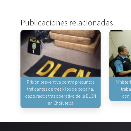
Publicaciones relacionadas
Prisión preventiva contra presuntos
Minister
traficantes de tres kilos de cocaína,
traba
capturados tras operativo de la DLCN
conj
en Choluteca