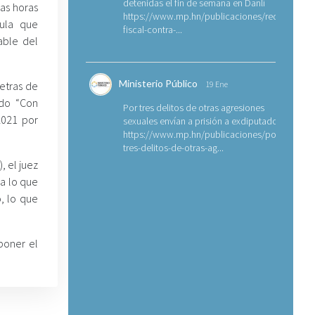
detenidas el fin de semana en Danlí
mas horas
https://www.mp.hn/publicaciones/requerimien
ula que
fiscal-contra-...
able del
Ministerio Público
etras de
19 Ene
ado “Con
Por tres delitos de otras agresiones
2021 por
sexuales envían a prisión a exdiputado
https://www.mp.hn/publicaciones/por-
tres-delitos-de-otras-ag...
, el juez
a lo que
o, lo que
rponer el