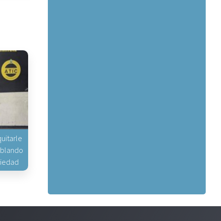
uitarle
hablando
piedad