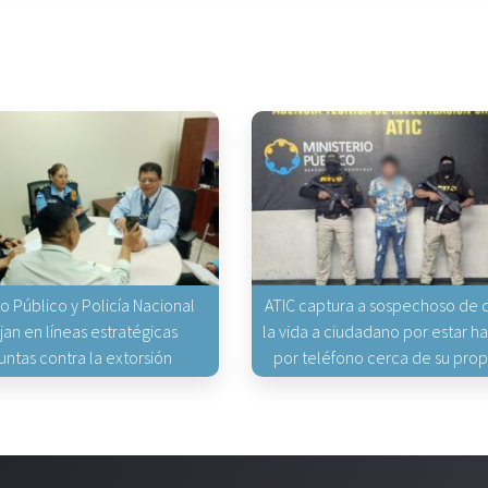
io Público y Policía Nacional
ATIC captura a sospechoso de q
jan en líneas estratégicas
la vida a ciudadano por estar 
untas contra la extorsión
por teléfono cerca de su pro