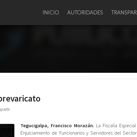
INICIO
AUTORIDADES
TRANSPAR
prevaricato
partir
Tegucigalpa, Francisco Morazán.
La Fiscalía Especial
Enjuiciamiento de Funcionarios y Servidores del Sector 