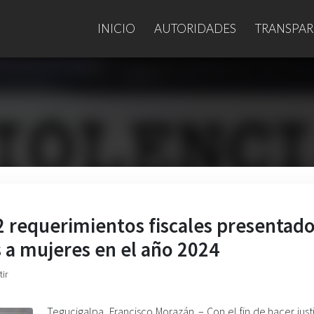
INICIO
AUTORIDADES
TRANSPAR
 requerimientos fiscales presentad
 a mujeres en el año 2024
ir
Tegucigalpa, Francisco Morazán. – Con el fin de hacer justi