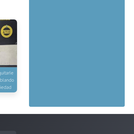
uitarle
hablando
piedad