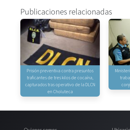
Publicaciones relacionadas
Prisión preventiva contra presuntos
Minister
traficantes de tres kilos de cocaína,
traba
capturados tras operativo de la DLCN
conj
en Choluteca
Quienes somos
Ubicaci