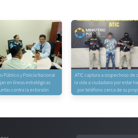
io Público y Policía Nacional
ATIC captura a sospechoso de q
jan en líneas estratégicas
la vida a ciudadano por estar 
untas contra la extorsión
por teléfono cerca de su pro
ones