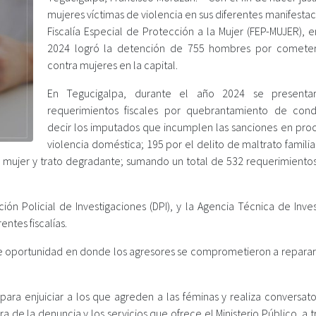
mujeres víctimas de violencia en sus diferentes manifestac
Fiscalía Especial de Protección a la Mujer (FEP-MUJER), 
2024 logró la detención de 755 hombres por cometer
contra mujeres en la capital.
En Tegucigalpa, durante el año 2024 se presenta
requerimientos fiscales por quebrantamiento de con
decir los imputados que incumplen las sanciones en pro
violencia doméstica; 195 por el delito de maltrato familia
la mujer y trato degradante; sumando un total de 532 requerimientos
ón Policial de Investigaciones (DPI), y la Agencia Técnica de Inves
entes fiscalías.
s de oportunidad en donde los agresores se comprometieron a reparar
 para enjuiciar a los que agreden a las féminas y realiza conversat
 de la denuncia y los servicios que ofrece el Ministerio Público, a 