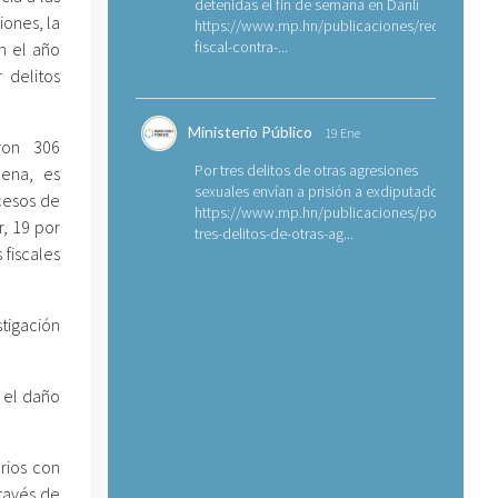
detenidas el fin de semana en Danlí
iones, la
https://www.mp.hn/publicaciones/requerimien
fiscal-contra-...
en el año
 delitos
Ministerio Público
19 Ene
ron 306
Por tres delitos de otras agresiones
dena, es
sexuales envían a prisión a exdiputado
cesos de
https://www.mp.hn/publicaciones/por-
r, 19 por
tres-delitos-de-otras-ag...
 fiscales
tigación
 el daño
orios con
través de