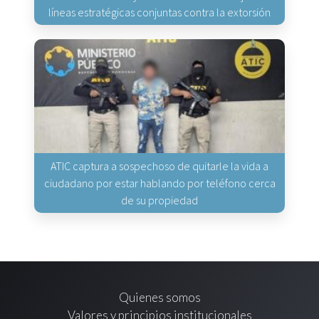
líneas estratégicas conjuntas contra la extorsión
ATIC captura a sospechoso de quitarle la vida a
ciudadano por estar hablando por teléfono cerca
de su propiedad
Quienes somos
Valores y principios institucionales