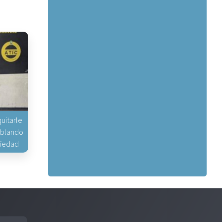
uitarle
hablando
piedad