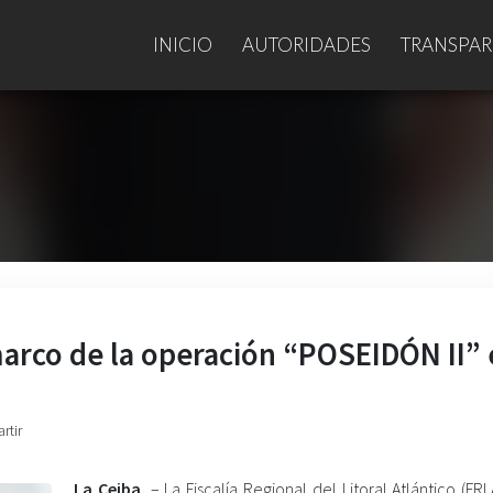
INICIO
AUTORIDADES
TRANSPAR
marco de la operación “POSEIDÓN II”
rtir
La Ceiba.
– La Fiscalía Regional del Litoral Atlántico (FRL