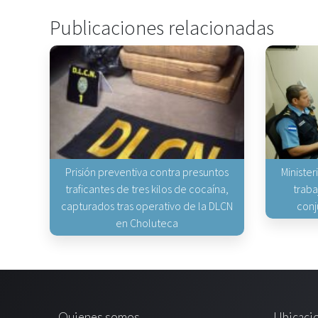
Publicaciones relacionadas
Prisión preventiva contra presuntos
Minister
traficantes de tres kilos de cocaína,
traba
capturados tras operativo de la DLCN
conj
en Choluteca
Quienes somos
Ubicaci