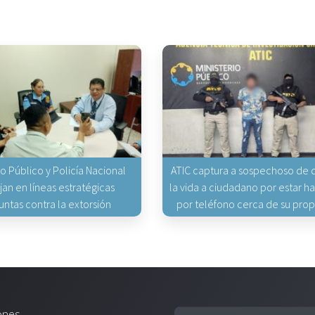
io Público y Policía Nacional
ATIC captura a sospechoso de q
jan en líneas estratégicas
la vida a ciudadano por estar 
untas contra la extorsión
por teléfono cerca de su pro
ones