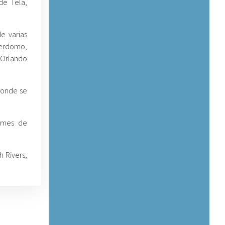
de Tela,
e varias
erdomo,
 Orlando
 donde se
rames de
h Rivers,