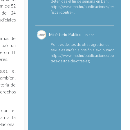
detenidas el fin de semana en Danlí
ón de 52
https://www.mp.hn/publicaciones/requerimien
fiscal-contra-...
n de 24
iciales
Ministerio Público
19 Ene
timas de
Por tres delitos de otras agresiones
ectuó un
sexuales envían a prisión a exdiputado
ieron 11
https://www.mp.hn/publicaciones/por-
res.
tres-delitos-de-otras-ag...
ales, el
También,
teria de
derechos
 con el
can a la
Nacional