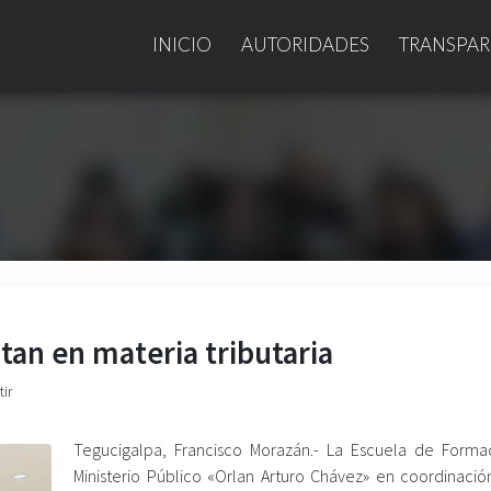
INICIO
AUTORIDADES
TRANSPAR
tan en materia tributaria
ir
Tegucigalpa, Francisco Morazán.- La Escuela de Forma
Ministerio Público «Orlan Arturo Chávez» en coordinació