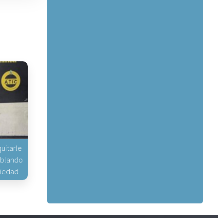
uitarle
hablando
piedad