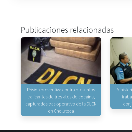
Publicaciones relacionadas
Prisión preventiva contra presuntos
Minister
traficantes de tres kilos de cocaína,
traba
capturados tras operativo de la DLCN
conj
en Choluteca