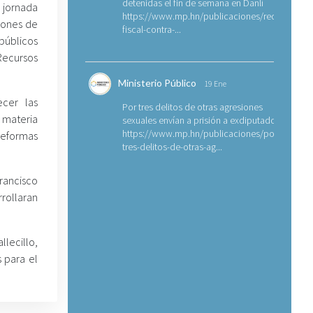
detenidas el fin de semana en Danlí
 jornada
https://www.mp.hn/publicaciones/requerimien
iones de
fiscal-contra-...
públicos
Recursos
Ministerio Público
19 Ene
ecer las
Por tres delitos de otras agresiones
materia
sexuales envían a prisión a exdiputado
https://www.mp.hn/publicaciones/por-
 reformas
tres-delitos-de-otras-ag...
rancisco
rrollaran
llecillo,
 para el