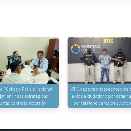
io Público y Policía Nacional
ATIC captura a sospechoso de q
jan en líneas estratégicas
la vida a ciudadano por estar 
untas contra la extorsión
por teléfono cerca de su pro