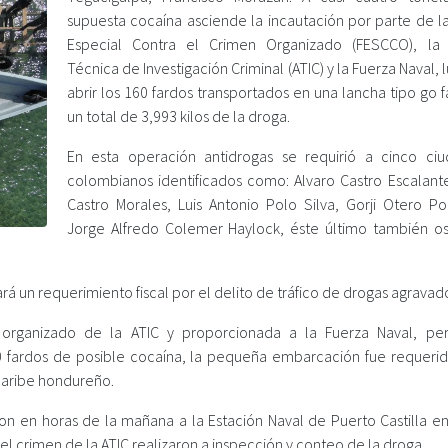
supuesta cocaína asciende la incautación por parte de la
Especial Contra el Crimen Organizado (FESCCO), la
Técnica de Investigación Criminal (ATIC) y la Fuerza Naval,
abrir los 160 fardos transportados en una lancha tipo go f
un total de 3,993 kilos de la droga.
En esta operación antidrogas se requirió a cinco ci
colombianos identificados como: Alvaro Castro Escalante
Castro Morales, Luis Antonio Polo Silva, Gorji Otero P
Jorge Alfredo Colemer Haylock, éste último también os
á un requerimiento fiscal por el delito de tráfico de drogas agravad
organizado de la ATIC y proporcionada a la Fuerza Naval, per
0 fardos de posible cocaína, la pequeña embarcación fue requerid
caribe hondureño.
on en horas de la mañana a la Estación Naval de Puerto Castilla en 
 crimen de la ATIC realizaron a inspección y conteo de la droga.