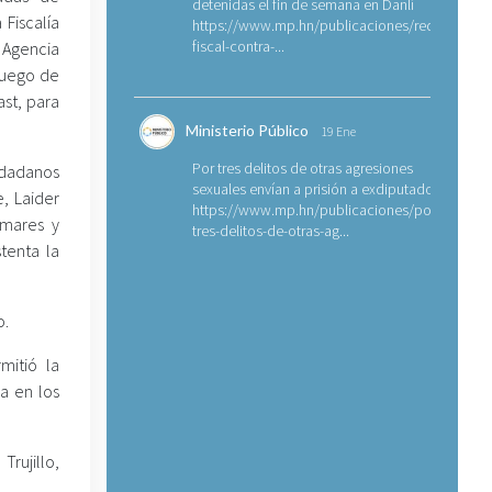
detenidas el fin de semana en Danlí
 Fiscalía
https://www.mp.hn/publicaciones/requerimien
fiscal-contra-...
 Agencia
 luego de
ast, para
Ministerio Público
19 Ene
Por tres delitos de otras agresiones
udadanos
sexuales envían a prisión a exdiputado
, Laider
https://www.mp.hn/publicaciones/por-
omares y
tres-delitos-de-otras-ag...
tenta la
o.
mitió la
a en los
Trujillo,