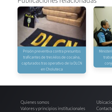
Publicaciones relacionadas
Prisión preventiva contra presuntos
Minister
traficantes de tres kilos de cocaína,
traba
capturados tras operativo de la DLCN
conj
en Choluteca
Quienes somos
Ubicaci
Valores y principios institucionales
Contact