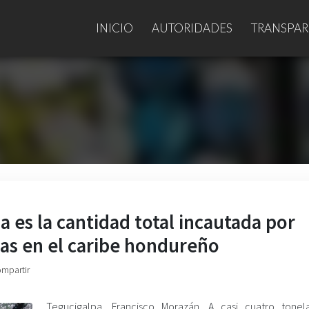
INICIO
AUTORIDADES
TRANSPAR
a es la cantidad total incautada por
as en el caribe hondureño
ompartir
Tegucigalpa, Francisco Morazán. A casi cuatro tone