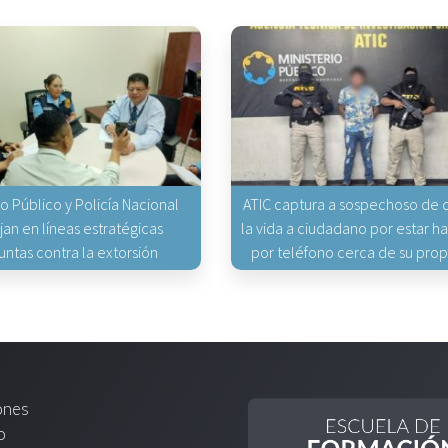
io Público y Policía Nacional
ATIC captura a sospechoso de q
jan en líneas estratégicas
la vida a ciudadano por estar 
untas contra la extorsión
por teléfono cerca de su pro
ones
o