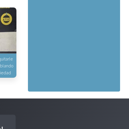
uitarle
hablando
piedad