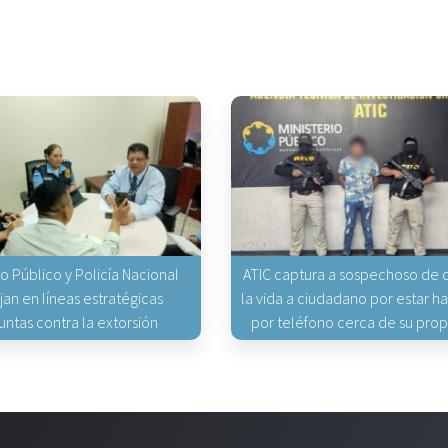
io Público y Policía Nacional
ATIC captura a sospechoso de q
jan en líneas estratégicas
la vida a ciudadano por estar 
untas contra la extorsión
por teléfono cerca de su pro