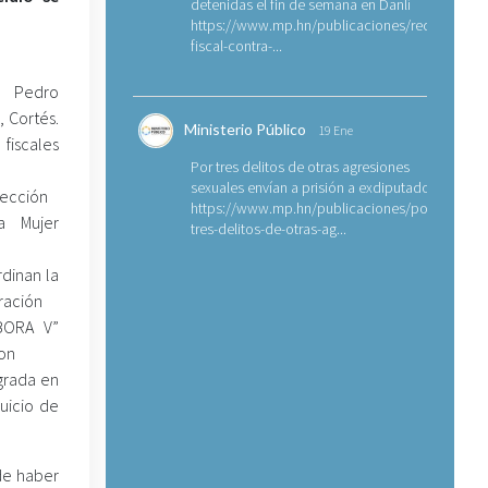
detenidas el fin de semana en Danlí
https://www.mp.hn/publicaciones/requerimien
fiscal-contra-...
 Pedro
, Cortés.
Ministerio Público
19 Ene
fiscales
Por tres delitos de otras agresiones
sexuales envían a prisión a exdiputado
tección
https://www.mp.hn/publicaciones/por-
a Mujer
tres-delitos-de-otras-ag...
dinan la
ración
BORA V”
on
ograda en
uicio de
de haber