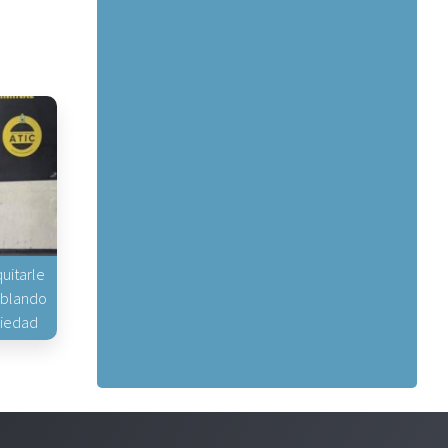
uitarle
hablando
piedad