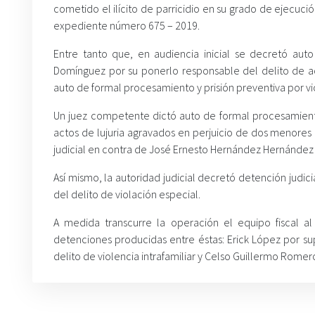
cometido el ilícito de parricidio en su grado de ejecuci
expediente número 675 – 2019.
Entre tanto que, en audiencia inicial se decretó aut
Domínguez por su ponerlo responsable del delito de ac
auto de formal procesamiento y prisión preventiva por vio
Un juez competente dictó auto de formal procesamiento
actos de lujuria agravados en perjuicio de dos menore
judicial en contra de José Ernesto Hernández Hernández p
Así mismo, la autoridad judicial decretó detención jud
del delito de violación especial.
A medida transcurre la operación el equipo fiscal a
detenciones producidas entre éstas: Erick López por supo
delito de violencia intrafamiliar y Celso Guillermo Romero