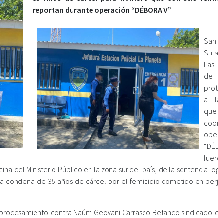
reportan durante operación “DÉBORA V”
San
Sula
Las 
de
pro
a l
que
coor
ope
“DÉ
fuer
cina del Ministerio Público en la zona sur del país, de la sentencia l
na condena de 35 años de cárcel por el femicidio cometido en perj
l procesamiento contra Naúm Geovani Carrasco Betanco sindicado 