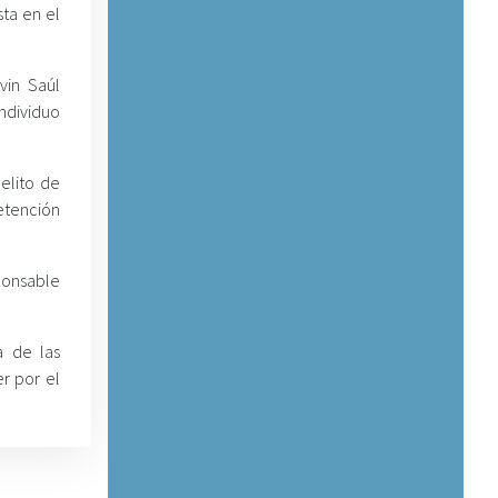
sta en el
vin Saúl
ndividuo
elito de
etención
ponsable
a de las
er por el