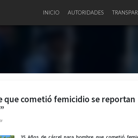
INICIO
AUTORIDADES
TRANSPAR
e que cometió femicidio se reportan
V”
ir
35 Años de cárcel para hombre que cometió femic