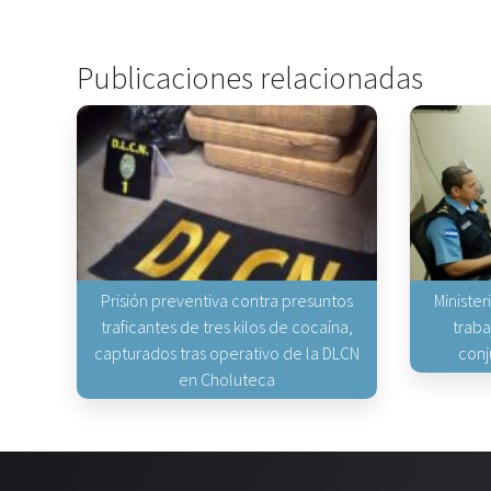
Publicaciones relacionadas
Prisión preventiva contra presuntos
Minister
traficantes de tres kilos de cocaína,
traba
capturados tras operativo de la DLCN
conj
en Choluteca