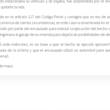
ndo estacionaba su vehículo y se bajaba, fue sorprendida por el e
uitarle la vida.
ado en el artículo 117 del Código Penal y consigna que es reo de as
urrencia de ciertas circunstancias, en este caso la enumerada en el
ido por parte del encausado para realizar la ejecución del hecho de
ngresara al garaje de su vivienda para dejarla sin posibilidades de de
 este miércoles, es en base a que el hecho se ejecutó aprovec
da de la víctima y que el encausado utilizó un automóvil para ase
enal).
 de mayo.