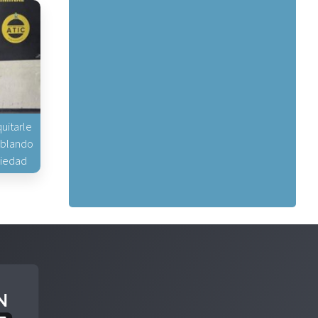
uitarle
hablando
piedad