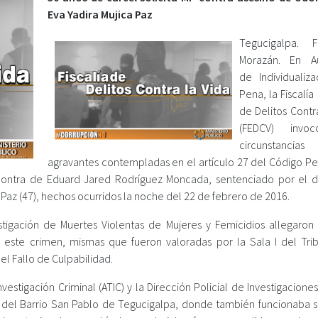
Eva Yadira Mujica Paz
Tegucigalpa. F
Morazán. En Au
de Individualiz
Pena, la Fiscalía
de Delitos Contr
(FEDCV) invo
circunstancias
agravantes contempladas en el artículo 27 del Código Pe
 contra de Eduard Jared Rodríguez Moncada, sentenciado por el d
 Paz (47), hechos ocurridos la noche del 22 de febrero de 2016.
stigación de Muertes Violentas de Mujeres y Femicidios allegaron
 este crimen, mismas que fueron valoradas por la Sala I del Tri
el Fallo de Culpabilidad.
estigación Criminal (ATIC) y la Dirección Policial de Investigaciones 
al del Barrio San Pablo de Tegucigalpa, donde también funcionaba su