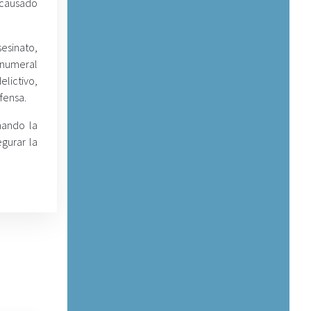
ncausado
esinato,
 numeral
lictivo,
fensa.
hando la
gurar la