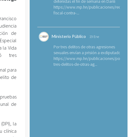
detenidas el fin de semana en Danlí
https://www.mp.hn/publicaciones/requerimien
fiscal-contra-...
rancisco
diencia
ación de
Ministerio Público
19 Ene
 Especial
Por tres delitos de otras agresiones
a la Vida
sexuales envían a prisión a exdiputado
có tres
https://www.mp.hn/publicaciones/por-
tres-delitos-de-otras-ag...
nal para
elito de
 pruebas
bunal de
(DPI), la
 clínica