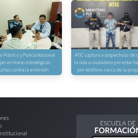
io Público y Policía Nacional
ATIC captura a sospechoso de q
jan en líneas estratégicas
la vida a ciudadano por estar 
untas contra la extorsión
por teléfono cerca de su pro
ones
o
nstitucional