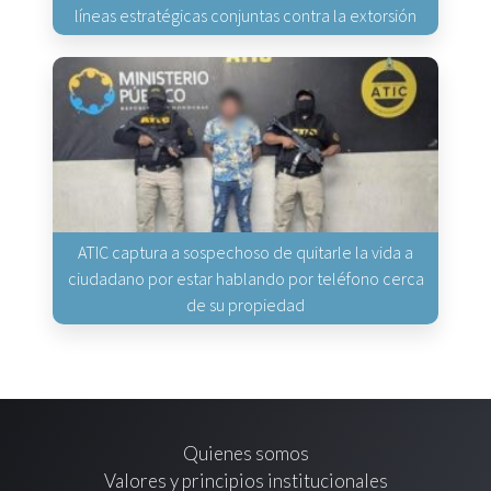
líneas estratégicas conjuntas contra la extorsión
ATIC captura a sospechoso de quitarle la vida a
ciudadano por estar hablando por teléfono cerca
de su propiedad
Quienes somos
Valores y principios institucionales