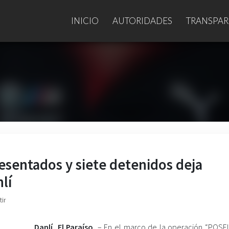
INICIO
AUTORIDADES
TRANSPAR
esentados y siete detenidos deja
lí
ir
Danlí, El Paraíso.
– En el marco de la operación “POSE