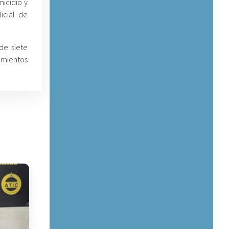
micidio y
icial de
de siete
imientos