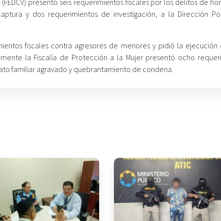
da (FEDCV) presentó seis requerimientos fiscales por los delitos de ho
ptura y dos requerimientos de investigación, a la Dirección Pol
mientos fiscales contra agresores de menores y pidió la ejecución 
lmente la Fiscalía de Protección a la Mujer presentó ocho requer
ltrato familiar agravado y quebrantamiento de condena.