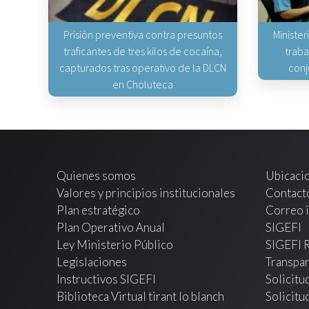
Prisión preventiva contra presuntos
Minister
traficantes de tres kilos de cocaína,
traba
capturados tras operativo de la DLCN
conj
en Choluteca
Quienes somos
Ubicaci
Valores y principios institucionales
Contact
Plan estratégico
Correo i
Plan Operativo Anual
SIGEFI
Ley Ministerio Público
SIGEFI 
Legislaciones
Transpar
Instructivos SIGEFI
Solicitu
Biblioteca Virtual tirant lo blanch
Solicitu