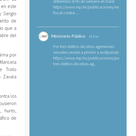
detenidas el fin de semana en Danlí
, en este
https://www.mp.hn/publicaciones/requerimien
fiscal-contra-...
y Sergio
elito de
ras que a
able del
Ministerio Público
19 Ene
Por tres delitos de otras agresiones
sexuales envían a prisión a exdiputado
alma por
https://www.mp.hn/publicaciones/por-
 Maricela
tres-delitos-de-otras-ag...
e Trato
o Zavala
ontra los
pusieron
, hurto,
áfico de