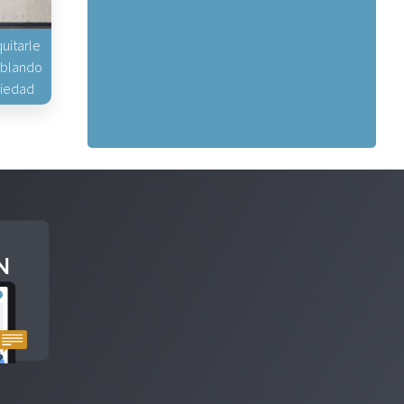
uitarle
hablando
piedad