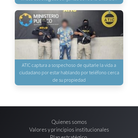
ATIC captura a sospechoso de quitarle la vida a
ciudadano por estar hablando por teléfono cerca
de su propiedad
Quienes somos
Valores y principios institucionales
Plan estratégico