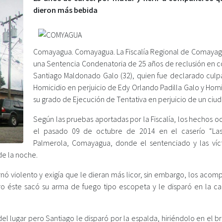
dieron más bebida
Comayagua. Comayagua. La Fiscalía Regional de Comayag
una Sentencia Condenatoria de 25 años de reclusión en c
Santiago Maldonado Galo (32), quien fue declarado culp
Homicidio en perjuicio de Edy Orlando Padilla Galo y Hom
su grado de Ejecución de Tentativa en perjuicio de un ciu
Según las pruebas aportadas por la Fiscalía, los hechos o
el pasado 09 de octubre de 2014 en el caserío “La
Palmerola, Comayagua, donde el sentenciado y las víc
de la noche.
ó violento y exigía que le dieran más licor, sin embargo, los acom
ro éste sacó su arma de fuego tipo escopeta y le disparó en la ca
el lugar pero Santiago le disparó por la espalda, hiriéndolo en el b