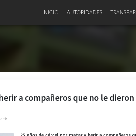
INICIO
AUTORIDADES
TRANSPAR
 herir a compañeros que no le dieron
artir
25 años de cárcel por matar y herir a compañeros q