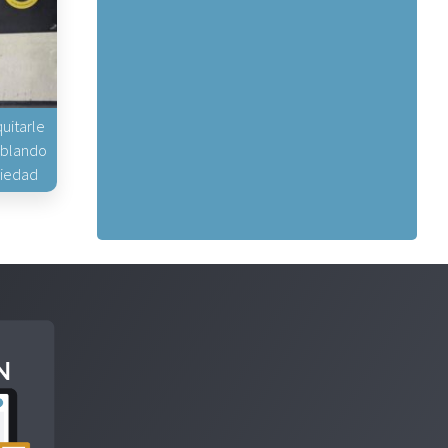
uitarle
hablando
piedad