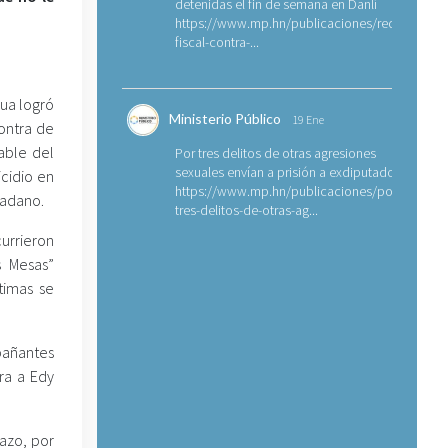
detenidas el fin de semana en Danlí
https://www.mp.hn/publicaciones/requerimien
fiscal-contra-...
ua logró
Ministerio Público
19 Ene
ontra de
able del
Por tres delitos de otras agresiones
sexuales envían a prisión a exdiputado
icidio en
https://www.mp.hn/publicaciones/por-
dadano.
tres-delitos-de-otras-ag...
currieron
s Mesas”
timas se
pañantes
ra a Edy
razo, por