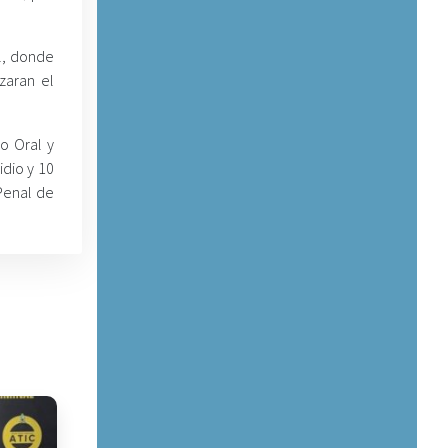
l, donde
zaran el
o Oral y
dio y 10
Penal de