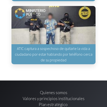
ATIC captura a sospechoso de quitarle la vida a
ciudadano por estar hablando por teléfono cerca
de su propiedad
Quienes somos
Valores y principios institucionales
Plan estratégico