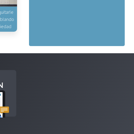
uitarle
hablando
piedad