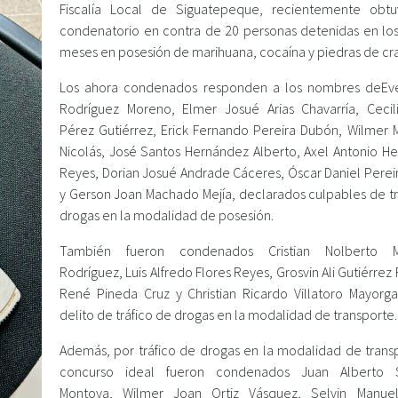
Fiscalía Local de Siguatepeque, recientemente obtu
condenatorio en contra de 20 personas detenidas en los
meses en posesión de marihuana, cocaína y piedras de cr
Los ahora condenados responden a los nombres deEv
Rodríguez Moreno, Elmer Josué Arias Chavarría, Cecil
Pérez Gutiérrez, Erick Fernando Pereira Dubón, Wilmer
Nicolás, José Santos Hernández Alberto, Axel Antonio H
Reyes, Dorian Josué Andrade Cáceres, Óscar Daniel Pereir
y Gerson Joan Machado Mejía, declarados culpables de tr
drogas en la modalidad de posesión.
También fueron condenados Cristian Nolberto 
Rodríguez, Luis Alfredo Flores Reyes, Grosvin Ali Gutiérrez
René Pineda Cruz y Christian Ricardo Villatoro Mayorga
delito de tráfico de drogas en la modalidad de transporte.
Además, por tráfico de drogas en la modalidad de trans
concurso ideal fueron condenados Juan Alberto 
Montoya, Wilmer Joan Ortiz Vásquez, Selvin Manuel