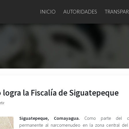
INICIO
AUTORIDADES
TRANSPAR
 logra la Fiscalía de Siguatepeque
tir
Siguatepeque, Comayagua.
Como parte del c
permanente al narcomenudeo en la zona central del 