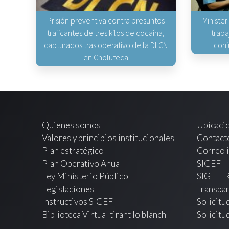
Prisión preventiva contra presuntos
Minister
traficantes de tres kilos de cocaína,
traba
capturados tras operativo de la DLCN
conj
en Choluteca
Quienes somos
Ubicaci
Valores y principios institucionales
Contact
Plan estratégico
Correo i
Plan Operativo Anual
SIGEFI
Ley Ministerio Público
SIGEFI 
Legislaciones
Transpar
Instructivos SIGEFI
Solicitu
Biblioteca Virtual tirant lo blanch
Solicitu