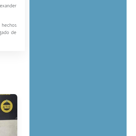
lexander
 hechos
zgado de