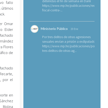
detenidas el fin de semana en Danlí
vo fallo
https://www.mp.hn/publicaciones/requerimien
 últimos
fiscal-contra-...
ack.
er Omar
Ministerio Público
io Elder
19 Ene
 Machado
Por tres delitos de otras agresiones
ernández
sexuales envían a prisión a exdiputado
https://www.mp.hn/publicaciones/por-
a Flores
tres-delitos-de-otras-ag...
áfico de
Machado
 Recarte,
, por el
porte en
Sánchez
 Molina