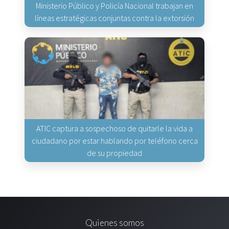
Ministerio Público y Policía Nacional trabajan en
líneas estratégicas conjuntas contra la extorsión
ATIC captura a sospechoso de quitarle la vida a
ciudadano por estar hablando por teléfono cerca
de su propiedad
Quienes somos