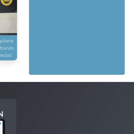
uitarle
hablando
piedad