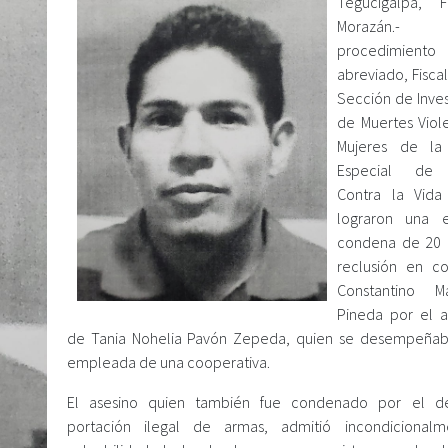
Tegucigalpa, F
Morazán.
procedimiento
abreviado, Fisca
Sección de Inves
de Muertes Viol
Mujeres de la 
Especial de 
Contra la Vida
lograron una e
condena de 20 
reclusión en c
Constantino Ma
Pineda por el a
de Tania Nohelia Pavón Zepeda, quien se desempeña
empleada de una cooperativa.
El asesino quien también fue condenado por el de
portación ilegal de armas, admitió incondicionalm