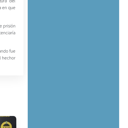
tura del
a en que
 prisión
tenciaría
uando fue
El hechor