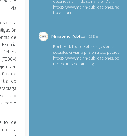
rancisco
detenidas el fin de semana en Danlí
https://www.mp.hn/publicaciones/requerimien
- Vía
fiscal-contra-...
les de la
tigación
Ministerio Público
entas de
19 Ene
Fiscalía
Por tres delitos de otras agresiones
Delitos
sexuales envían a prisión a exdiputado
https://www.mp.hn/publicaciones/por-
 (FEDCV)
tres-delitos-de-otras-ag...
jemplar
años de
ontra de
radiaga
sesinato
ba como
lito de
ente la