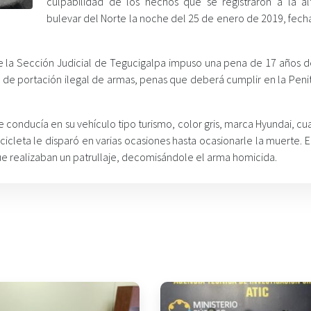
culpabilidad de los hechos que se registraron a la al
bulevar del Norte la noche del 25 de enero de 2019, fech
e la Sección Judicial de Tegucigalpa impuso una pena de 17 años de
to de portación ilegal de armas, penas que deberá cumplir en la Peni
e conducía en su vehículo tipo turismo, color gris, marca Hyundai, c
icleta le disparó en varias ocasiones hasta ocasionarle la muerte. 
ue realizaban un patrullaje, decomisándole el arma homicida.