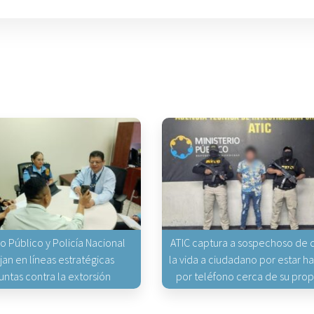
io Público y Policía Nacional
ATIC captura a sospechoso de q
jan en líneas estratégicas
la vida a ciudadano por estar 
untas contra la extorsión
por teléfono cerca de su pro