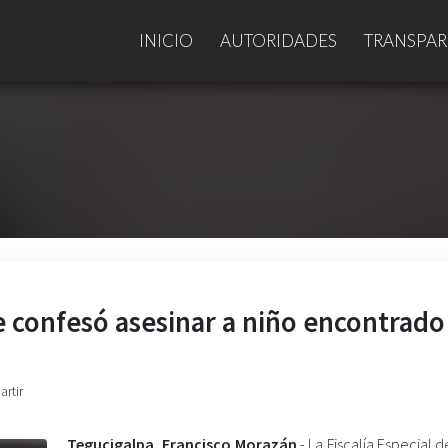
INICIO
AUTORIDADES
TRANSPAR
e confesó asesinar a niño encontrado
artir
Tegucigalpa, Francisco Morazán
.- La Fiscalía Especial d