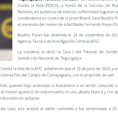
Contra la Vida (FEDCV), a través de la Sección de Mu
Menores, en audiencia de estricta conformidad lograron s
condenatoria en contra de la joven Brandi Saraí Bustillo F
el asesinato del menor de edad Nader Fernando Reyes Flor
Bustillo Flores fue detenida el 14 de noviembre de 201
Agencia Técnica de Investigación Criminal (ATIC).
La condena la dictó la Sala I del Tribunal de Sente
Jurisdicción Nacional de Tegucigalpa.
ontra la Vida de la ATIC, establecen que el 15 de junio de 2019, a e
a la colonia Flor del Campo de Comayagüela, con el propósito de salir.
más, quienes bajo amenazas lo trasladaron a un sector conocido 
as, el menor apareció sin vida envuelto en una sábana blanca y con 
orroborados en autopsia.
 este caso, ella aceptó el delito cometido y fue sentenciada a 20