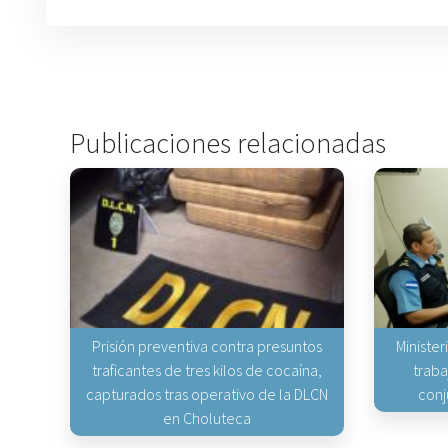
Publicaciones relacionadas
Prisión preventiva contra presuntos
Minister
traficantes de tres kilos de cocaína,
traba
capturados tras operativo de la DLCN
conj
en Choluteca