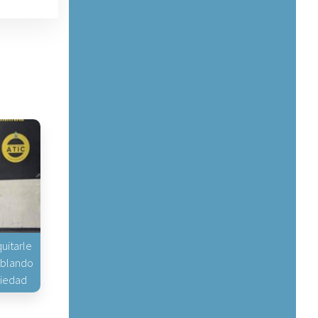
uitarle
hablando
piedad