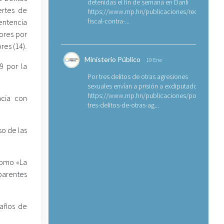
detenidas el fin de semana en Danlí
ertes de
https://www.mp.hn/publicaciones/requerimien
fiscal-contra-...
entencia
lores por
es (14).
Ministerio Público
19 Ene
9 por la
Por tres delitos de otras agresiones
sexuales envían a prisión a exdiputado
https://www.mp.hn/publicaciones/por-
ncia con
tres-delitos-de-otras-ag...
so de las
como «La
aparentes
 años de