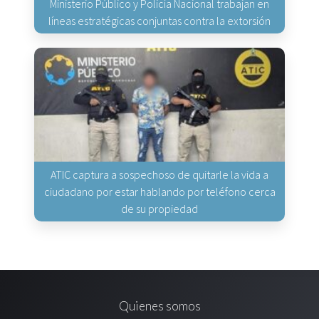
Ministerio Público y Policía Nacional trabajan en
líneas estratégicas conjuntas contra la extorsión
ATIC captura a sospechoso de quitarle la vida a
ciudadano por estar hablando por teléfono cerca
de su propiedad
Quienes somos