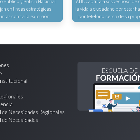
io Público y Policía Nacional
ATIC captura a sospechoso de q
jan en líneas estratégicas
la vida a ciudadano por estar 
untas contra la extorsión
por teléfono cerca de su pro
ones
o
nstitucional
Regionales
encia
d de Necesidades Regionales
d de Necesidades