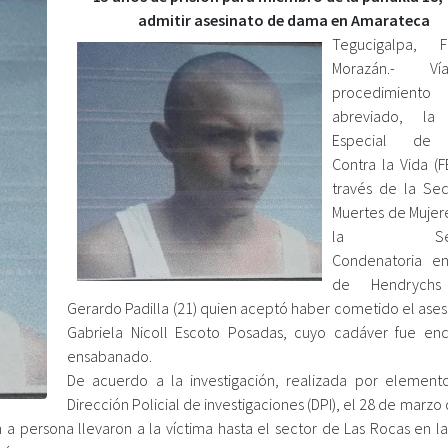
admitir asesinato de dama en Amarateca
Tegucigalpa, Fr
Morazán.- 
procedimiento
abreviado, la F
Especial de 
Contra la Vida (F
través de la Se
Muertes de Mujere
la Sente
Condenatoria en
de Hendrychs
Gerardo Padilla (21) quien aceptó haber cometido el ases
Gabriela Nicoll Escoto Posadas, cuyo cadáver fue en
ensabanado.
De acuerdo a la investigación, realizada por element
Dirección Policial de investigaciones (DPI), el 28 de marzo
n a persona llevaron a la víctima hasta el sector de Las Rocas en l