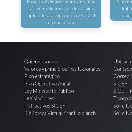
Prisión preventiva contra presuntos
Minister
traficantes de tres kilos de cocaína,
traba
capturados tras operativo de la DLCN
conj
en Choluteca
Quienes somos
Ubicaci
Valores y principios institucionales
Contact
Plan estratégico
Correo i
Plan Operativo Anual
SIGEFI
Ley Ministerio Público
SIGEFI 
Legislaciones
Transpar
Instructivos SIGEFI
Solicitu
Biblioteca Virtual tirant lo blanch
Solicitu