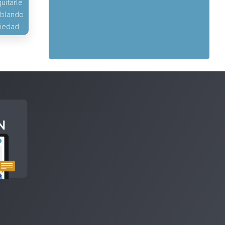
uitarle
hablando
piedad