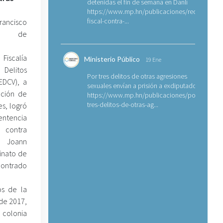
detenidas el fin de semana en Danlí
https://www.mp.hn/publicaciones/requerimien
fiscal-contra-...
ancisco
Vía de
iscalía
Ministerio Público
19 Ene
Delitos
Por tres delitos de otras agresiones
EDCV), a
sexuales envían a prisión a exdiputado
cción de
https://www.mp.hn/publicaciones/por-
tres-delitos-de-otras-ag...
s, logró
ncia
 contra
 Joann
inato de
contrado
os de la
 de 2017,
a colonia