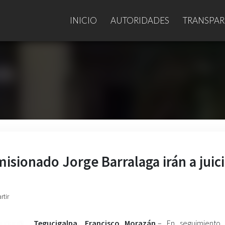
INICIO
AUTORIDADES
TRANSPAR
isionado Jorge Barralaga irán a juic
rtir
Tegucigalpa, Francisco Morazán.
– En seguimiento 