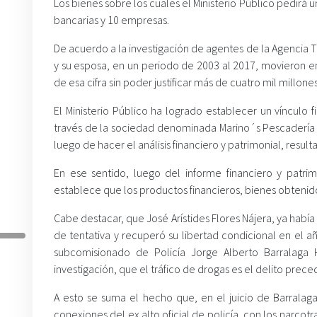
Los bienes sobre los cuales el Ministerio Público pedirá 
bancarias y 10 empresas.
De acuerdo a la investigación de agentes de la Agencia Té
y su esposa, en un periodo de 2003 al 2017, movieron e
de esa cifra sin poder justificar más de cuatro mil millone
El Ministerio Público ha logrado establecer un vínculo 
través de la sociedad denominada Marino´s Pescadería l
luego de hacer el análisis financiero y patrimonial, resul
En ese sentido, luego del informe financiero y patri
establece que los productos financieros, bienes obtenidos
Cabe destacar, que José Arístides Flores Nájera, ya había
de tentativa y recuperó su libertad condicional en el a
subcomisionado de Policía Jorge Alberto Barralaga 
investigación, que el tráfico de drogas es el delito prece
A esto se suma el hecho que, en el juicio de Barralag
conexiones del ex alto oficial de policía, con los narcot