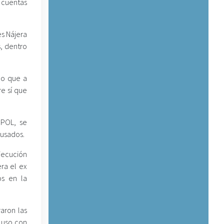
5 cuentas
es Nájera
, dentro
do que a
e sí que
DPOL, se
cusados.
ejecución
ra el ex
os en la
aron las
cluso con