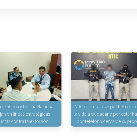
io Público y Policía Nacional
ATIC captura a sospechoso de q
jan en líneas estratégicas
la vida a ciudadano por estar 
untas contra la extorsión
por teléfono cerca de su pro