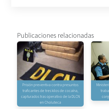
Publicaciones relacionadas
Prisión preventiva contra presuntos
Minister
traficantes de tres kilos de cocaína,
traba
capturados tras operativo de la DLCN
conj
en Choluteca