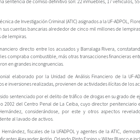
una sentencia de comiso definitivo son: 22 inmuebles, 17 vehículos, 5
cnica de Investigación Criminal (ATIC) asignados a la UF-ADPOL, Flor
n sus cuentas bancarias alrededor de cinco mil millones de lempiras
s de lempiras.
financiero directo entre los acusados y Barralaga Rivera, constatan
es compraba combustible, más otras transacciones financieras entr
taron en grandes incongruencias.
monial elaborado por la Unidad de Análisis Financiero de la UF-A
 e inversiones realizadas, provienen de actividades ilícitas de los a
 sido sentenciado por el delito de tráfico de drogas en su grado de 
ño 2002 del Centro Penal de La Ceiba, cuyo director penitenciario e
Hernández, considerándose, por este y otros aspectos revelad
dente al lavado de activos.
a Hernández, fiscales de la UFADPOL y agentes de la ATIC, demostr
raficantes Alexander Ardón, Orlando Pinto Espino y Wilter Blanco e in