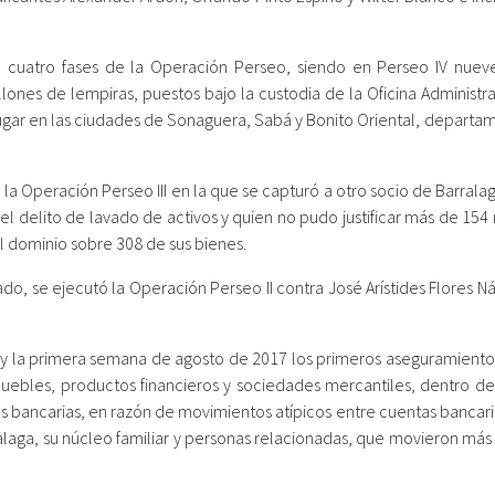
o cuatro fases de la Operación Perseo, siendo en Perseo IV nuev
llones de lempiras, puestos bajo la custodia de la Oficina Administ
lugar en las ciudades de Sonaguera, Sabá y Bonito Oriental, departa
a Operación Perseo III en la que se capturó a otro socio de Barrala
l delito de lavado de activos y quien no pudo justificar más de 154
del dominio sobre 308 de sus bienes.
, se ejecutó la Operación Perseo II contra José Arístides Flores Ná
lio y la primera semana de agosto de 2017 los primeros aseguramiento
ebles, productos financieros y sociedades mercantiles, dentro de
as bancarias, en razón de movimientos atípicos entre cuentas bancari
rralaga, su núcleo familiar y personas relacionadas, que movieron má