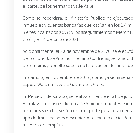
el cartel de los hermanos Valle Valle.
Como se recordará, el Ministerio Público ha ejecutad
inmuebles y cuentas bancarias que oscilan en los 1.4 mi
Bienes Incautados (OABI) y los aseguramientos tuvieron 
Colón, el 14 de junio de 2021.
Adicionalmente, el 30 de noviembre de 2020, se ejecutó l
de nombre José Antonio Interiano Contreras, señalado de
de lempiras y por ello se solicitó la privación definitiva 
En cambio, en noviembre de 2019, como ya se ha señalado
esposa Waldina Lizzette Gavarrete Ortega.
En Perseo I, de su lado, se realizaron entre el 31 de ju
Barralaga que ascendieron a 235 bienes muebles e inmu
resaltan viviendas, vehículos, transporte pesado y cuent
tipo de transacciones descubiertos al ex alto oficial Ba
millones de lempiras.