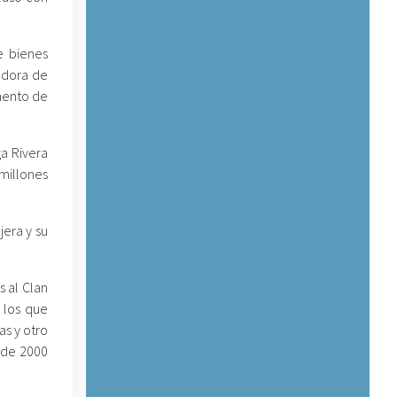
e bienes
radora de
mento de
ga Rivera
 millones
jera y su
s al Clan
 los que
as y otro
s de 2000