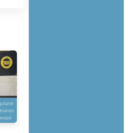
uitarle
hablando
piedad