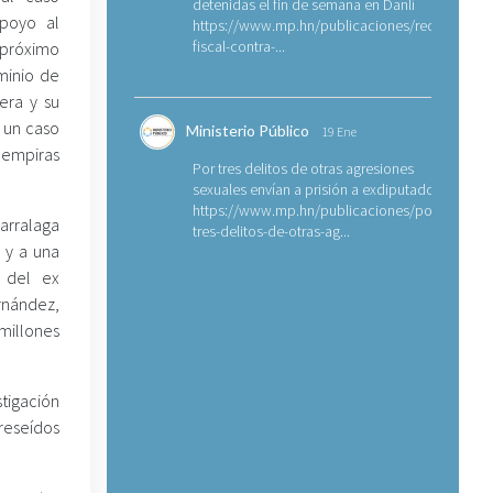
detenidas el fin de semana en Danlí
Apoyo al
https://www.mp.hn/publicaciones/requerimien
fiscal-contra-...
 próximo
minio de
jera y su
 un caso
Ministerio Público
19 Ene
lempiras
Por tres delitos de otras agresiones
sexuales envían a prisión a exdiputado
https://www.mp.hn/publicaciones/por-
Barralaga
tres-delitos-de-otras-ag...
 y a una
 del ex
rnández,
millones
tigación
reseídos