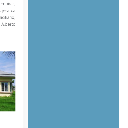
empiras,
 jerarca
iliario,
 Alberto