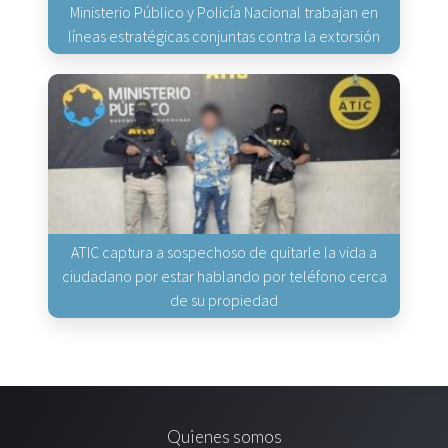
Ministerio Público y Policía Nacional trabajan en
líneas estratégicas conjuntas contra la extorsión
ATIC captura a sospechoso de quitarle la vida a
ciudadano por estar hablando por teléfono cerca
de su propiedad
Quienes somos