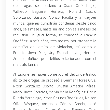
de drogas, se condenó a Oscar Ortiz Lagos,
Wilfredo Izaguirre Herrera, Ronald Castro
Solorzano, Gustavo Alonzo Padilla y a Kleyber
muñoz, quienes cumplirán condenas desde cinco
años, seis meses, hasta un año con seis meses de
reclusión. De igual forma, se condenó a Franklin
Ordóñez, a seis años, tres meses, por probarle la
comisión del delito de violación, así como a
Ernesto Joya Díaz, Ury Espinal Lagos, Hermes
Antonio Muñoz, por delitos relacionados con el
maltrato familiar.
Al suponerles haber cometido el delito de tráfico
ilícito de drogas, se procesó a German Flores Cruz,
Nixon González Osorto, Jhustin Amador Pérez,
Mario Huete Corrales, Melvin Mejía Rodríguez, Darlin
Rueda Maradiaga, Kevin Chirinos Rodríguez, Nelson
Oliva Vásquez, Armando Gómez García, José
Ramírez Herrera, Carlos García Jiménez, Orlin