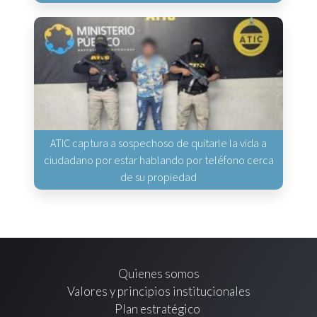
ATIC captura a sospechoso de quitarle la vida a
ciudadano por estar hablando por teléfono cerca
de su propiedad
Quienes somos
Valores y principios institucionales
Plan estratégico