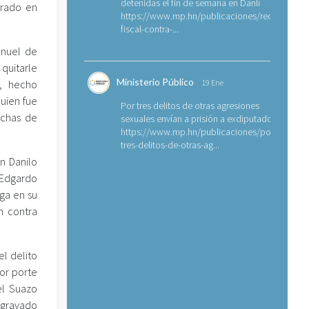
detenidas el fin de semana en Danlí
urado en
https://www.mp.hn/publicaciones/requerimien
fiscal-contra-...
anuel de
 quitarle
Ministerio Público
, hecho
19 Ene
quien fue
Por tres delitos de otras agresiones
nchas de
sexuales envían a prisión a exdiputado
https://www.mp.hn/publicaciones/por-
tres-delitos-de-otras-ag...
in Danilo
Edgardo
oga en su
n contra
l delito
or porte
el Suazo
agravado