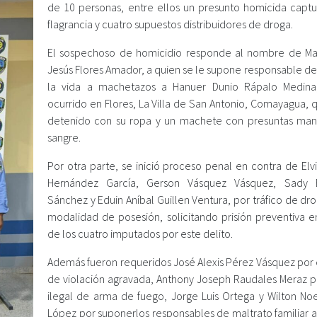
de 10 personas, entre ellos un presunto homicida capt
flagrancia y cuatro supuestos distribuidores de droga.
El sospechoso de homicidio responde al nombre de M
Jesús Flores Amador, a quien se le supone responsable de
la vida a machetazos a Hanuer Dunio Rápalo Medina
ocurrido en Flores, La Villa de San Antonio, Comayagua, 
detenido con su ropa y un machete con presuntas ma
sangre.
Por otra parte, se inició proceso penal en contra de Elv
Hernández García, Gerson Vásquez Vásquez, Sady 
Sánchez y Eduin Aníbal Guillen Ventura, por tráfico de dr
modalidad de posesión, solicitando prisión preventiva e
de los cuatro imputados por este delito.
Además fueron requeridos José Alexis Pérez Vásquez por e
de violación agravada, Anthony Joseph Raudales Meraz p
ilegal de arma de fuego, Jorge Luis Ortega y Wilton No
López por suponerlos responsables de maltrato familiar 