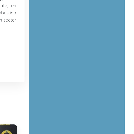
ente, en
mbestido
n sector