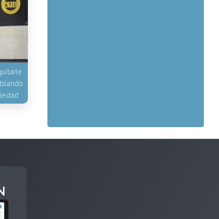
uitarle
hablando
piedad