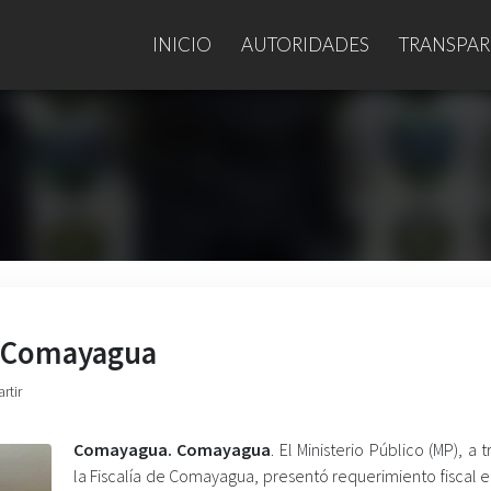
INICIO
AUTORIDADES
TRANSPAR
n Comayagua
rtir
Comayagua. Comayagua
. El Ministerio Público (MP), a 
la Fiscalía de Comayagua, presentó requerimiento fiscal 