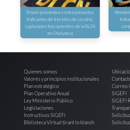
Prisión preventiva contra presuntos
Minister
traficantes de tres kilos de cocaína,
traba
capturados tras operativo de la DLCN
conj
en Choluteca
Quienes somos
Ubicaci
Valores y principios institucionales
Contact
Plan estratégico
Correo i
Plan Operativo Anual
SIGEFI
Ley Ministerio Público
SIGEFI 
Legislaciones
Transpar
Instructivos SIGEFI
Solicitu
Biblioteca Virtual tirant lo blanch
Solicitu