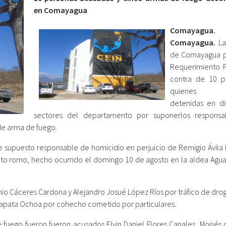
en Comayagua
Comayagua.
Comayagua.
La 
de Comayagua p
Requerimiento F
contra de 10 p
quienes f
detenidas en di
sectores del departamento por suponerlos responsa
 de arma de fuego.
e supuesto responsable de homicidio en perjuicio de Remigio Ávila F
eto romo, hecho ocurrido el domingo 10 de agosto en la aldea Agua
io Cáceres Cardona y Alejandro Josué López Ríos por tráfico de drog
Zapata Ochoa por cohecho cometido por particulares.
e fuego fueron fueron acusados Elvin Daniel Flores Canales, Moisés 