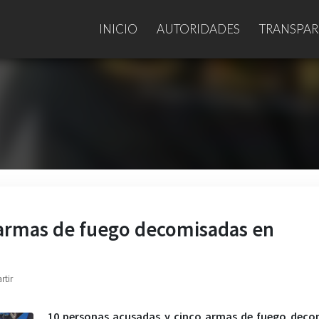
INICIO
AUTORIDADES
TRANSPAR
 armas de fuego decomisadas en
rtir
10 personas acusadas y cinco armas de fuego deco