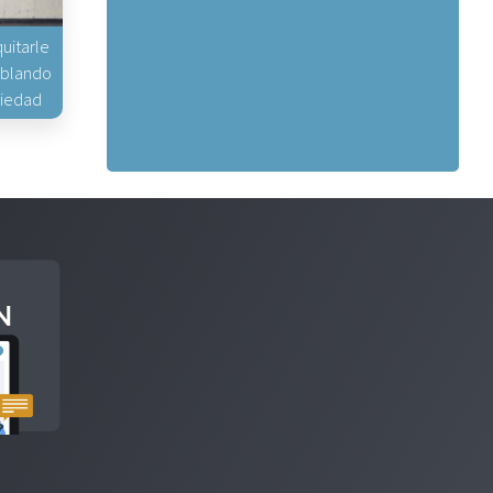
uitarle
hablando
piedad