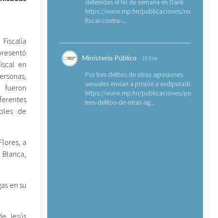
detenidas el fin de semana en Danlí
https://www.mp.hn/publicaciones/requerimien
fiscal-contra-...
Fiscalía
resentó
Ministerio Público
19 Ene
iscal en
Por tres delitos de otras agresiones
ersonas,
sexuales envían a prisión a exdiputado
ueron
https://www.mp.hn/publicaciones/por-
ferentes
tres-delitos-de-otras-ag...
bles de
lores, a
 Blanca,
as en su
de Jesús