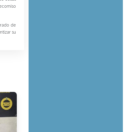
decomiso
grado de
ntizar su