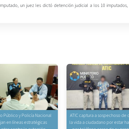
 imputado, un juez les dictó detención judicial a los 10 imputados,
io Público y Policía Nacional
ATIC captura a sospechoso de q
jan en líneas estratégicas
la vida a ciudadano por estar 