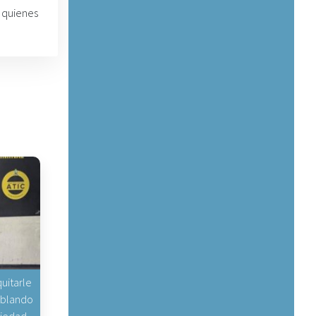
 quienes
uitarle
hablando