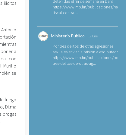
detenidas el fin de semana en Danlí
 ilícitos
https://www.mp.hn/publicaciones/requerimien
fiscal-contra-...
 Antonio
Ministerio Público
ortación
19 Ene
 mientras
Por tres delitos de otras agresiones
uponerla
sexuales envían a prisión a exdiputado
https://www.mp.hn/publicaciones/por-
ada con
tres-delitos-de-otras-ag...
l Murillo
mbién se
 de fuego
ro, Dilma
e drogas
.