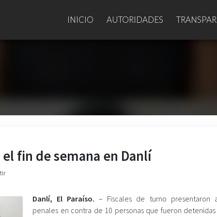
INICIO
AUTORIDADES
TRANSPAR
el fin de semana en Danlí
ir
Danlí, El Paraíso.
– Fiscales de turno presentaron 
penales en contra de 10 personas que fueron detenidas