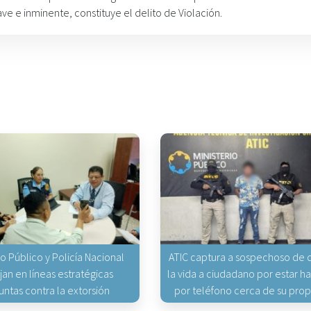
ve e inminente, constituye el delito de Violación.
io Público y Policía Nacional
ATIC captura a sospechoso de q
jan en líneas estratégicas
la vida a ciudadano por estar 
untas contra la extorsión
por teléfono cerca de su pro