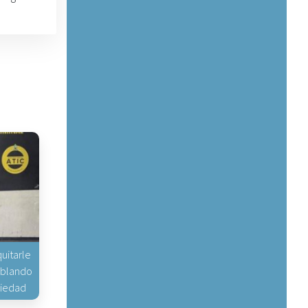
uitarle
hablando
piedad