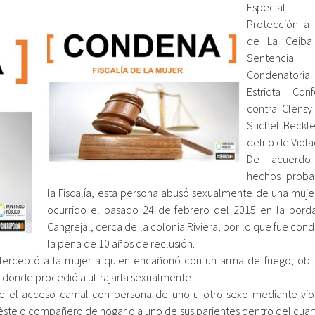
Especia
Protección a 
de La Ceiba
Sentencia
Condenato
Estricta Con
contra Clensy
Stichel Beckle
delito de Viola
De acuerdo
hechos proba
la Fiscalía, esta persona abusó sexualmente de una muje
ocurrido el pasado 24 de febrero del 2015 en la borda
Cangrejal, cerca de la colonia Riviera, por lo que fue co
la pena de 10 años de reclusión.
nterceptó a la mujer a quien encañonó con un arma de fuego, obl
 donde procedió a ultrajarla sexualmente.
ue el acceso carnal con persona de uno u otro sexo mediante vio
 éste o compañero de hogar o a uno de sus parientes dentro del cuar