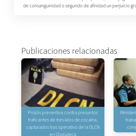
de consanguinidad o segundo de afinidad un perjuicio gra
Publicaciones relacionadas
Prisión preventiva contra presuntos
Minister
traficantes de tres kilos de cocaína,
traba
capturados tras operativo de la DLCN
conj
en Choluteca