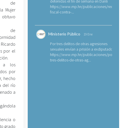
detenidas el fin de semana en Danlí
l de
https://www.mp.hn/publicaciones/requerimien
la Mujer
fiscal-contra-...
 obtuvo
ria de
Ministerio Público
19 Ene
formidad
 Ricardo
Por tres delitos de otras agresiones
sexuales envían a prisión a exdiputado
s por el
https://www.mp.hn/publicaciones/por-
ción.
tres-delitos-de-otras-ag...
 a los
dos por
r, hecho
 del río
ndenado a
igándola
lencia o
to grado