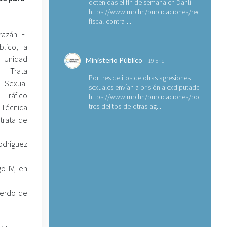
detenidas el fin de semana en Danlí
https://www.mp.hn/publicaciones/requerimien
fiscal-contra-...
azán. El
blico, a
 Unidad
Ministerio Público
19 Ene
 Trata
Por tres delitos de otras agresiones
 Sexual
sexuales envían a prisión a exdiputado
 Tráfico
https://www.mp.hn/publicaciones/por-
tres-delitos-de-otras-ag...
 Técnica
trata de
odríguez
o IV, en
uerdo de