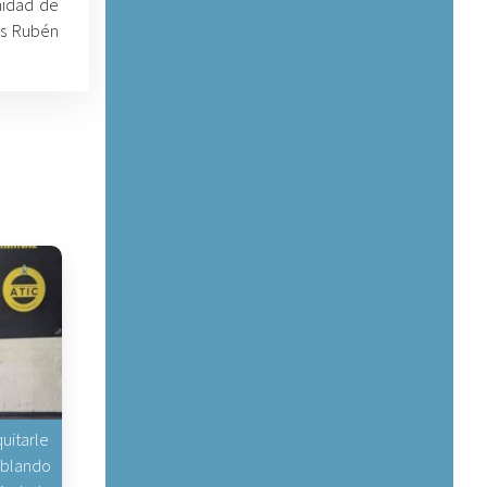
nidad de
ns Rubén
uitarle
hablando