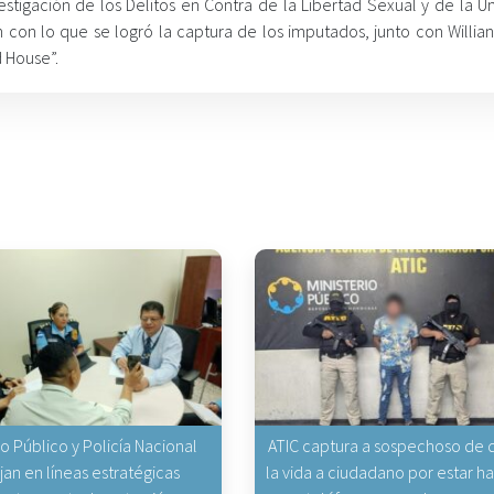
tigación de los Delitos en Contra de la Libertad Sexual y de la U
n con lo que se logró la captura de los imputados, junto con Willia
d House”.
io Público y Policía Nacional
ATIC captura a sospechoso de q
jan en líneas estratégicas
la vida a ciudadano por estar 