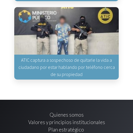
ATIC captura a sospechoso de quitarle la vida a
ciudadano por estar hablando por teléfono cerca
de su propiedad
Quienes somos
Valores y principios institucionales
Plan estratégico