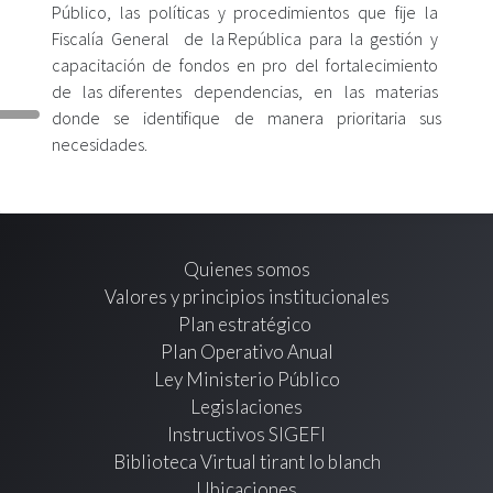
Público, las políticas y procedimientos que fije la
Fiscalía General de la República para la gestión y
capacitación de fondos en pro del fortalecimiento
de las diferentes dependencias, en las materias
donde se identifique de manera prioritaria sus
necesidades.
Quienes somos
Valores y principios institucionales
Plan estratégico
Plan Operativo Anual
Ley Ministerio Público
Legislaciones
Instructivos SIGEFI
Biblioteca Virtual tirant lo blanch
Ubicaciones